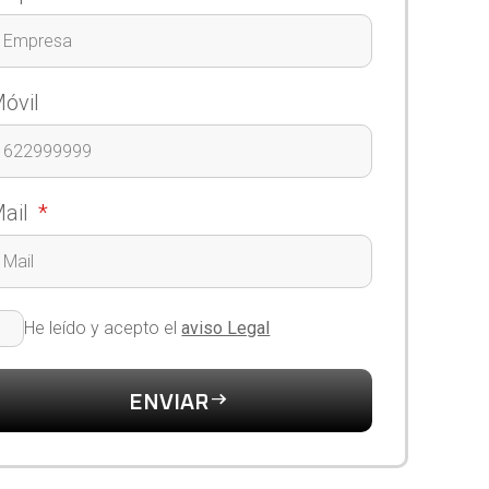
óvil
ail
He leído y acepto el
aviso Legal
ENVIAR
lternative: