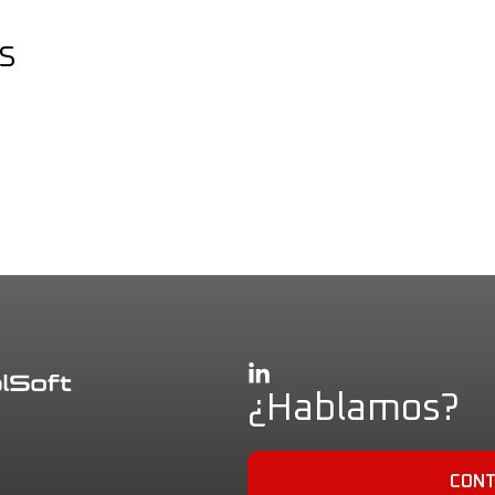
s
¿Hablamos?
CON