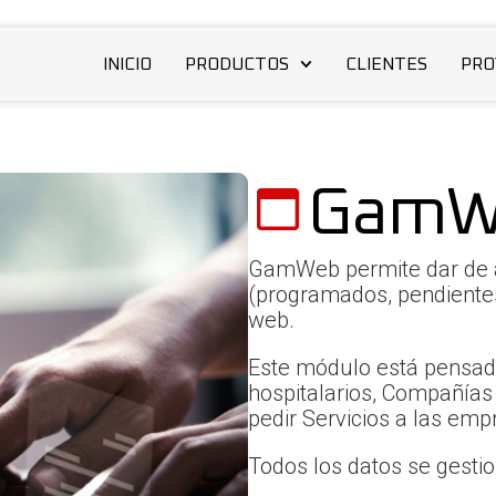
INICIO
PRODUCTOS
CLIENTES
PRO
GamW
G
amWeb permite dar de al
(programados, pendientes, 
web.
Este módulo está pensado
hospitalarios, Compañía
pedir Servicios a las em
Todos los datos se gesti