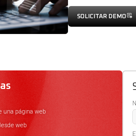
SOLICITAR DEMO
cas
N
de una página web
 desde web